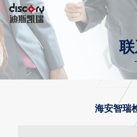
联
海安智瑞